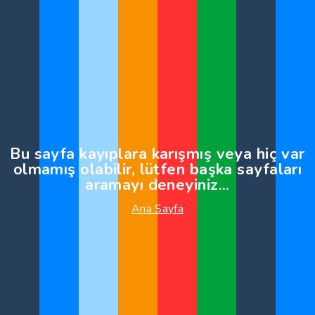
Bu sayfa kayıplara karışmış veya hiç var
olmamış olabilir, lütfen başka sayfaları
aramayı deneyiniz...
Ana Sayfa